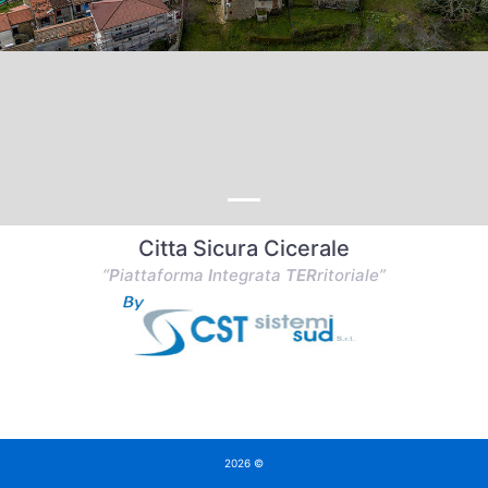
Citta Sicura Cicerale
“
P
iattaforma
I
ntegrata
TER
ritoriale”
2026 ©